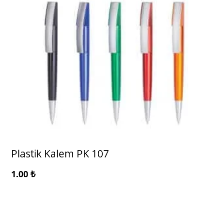
Plastik Kalem PK 107
1.00
₺