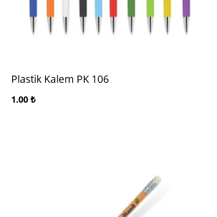
Plastik Kalem PK 106
1.00
₺