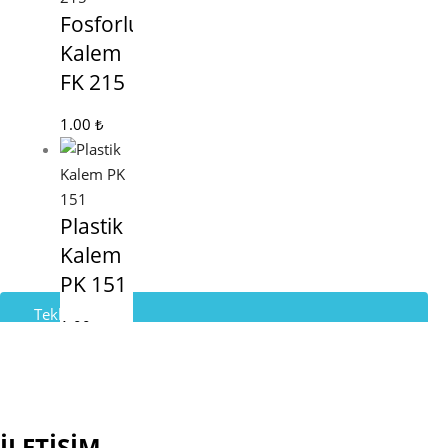
Fosforlu
Kalem
FK 215
1.00
₺
Plastik
Kalem
PK 151
Teklif İste
1.00
₺
Whatsapp Destek
İLETİŞİM