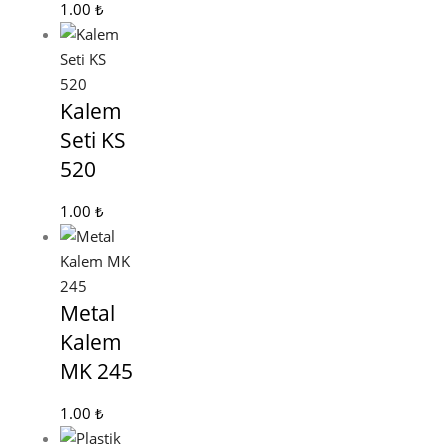
1.00
₺
Kalem
Seti KS
520
1.00
₺
Metal
Kalem
MK 245
1.00
₺