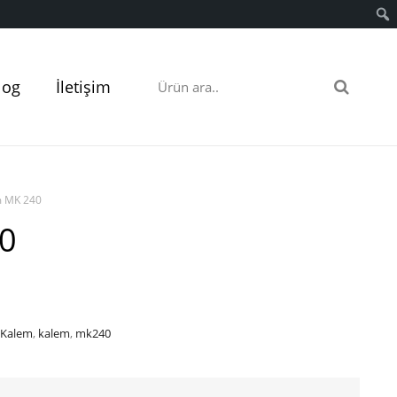
log
İletişim
m MK 240
40
 Kalem
,
kalem
,
mk240