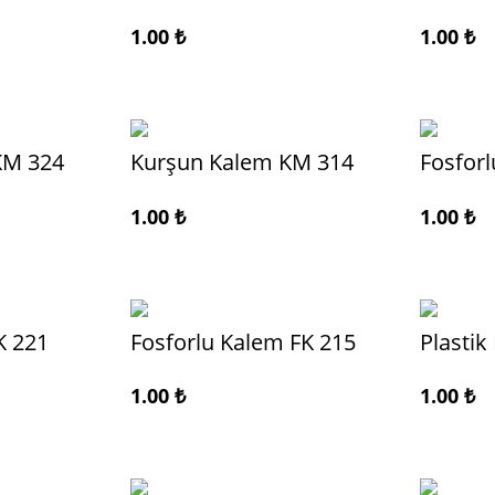
1.00
₺
1.00
₺
KM 324
Kurşun Kalem KM 314
Fosforl
1.00
₺
1.00
₺
K 221
Fosforlu Kalem FK 215
Plastik
1.00
₺
1.00
₺