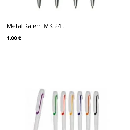
Metal Kalem MK 245
1.00
₺