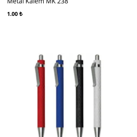
Metal Kalem MK 238
1.00
₺