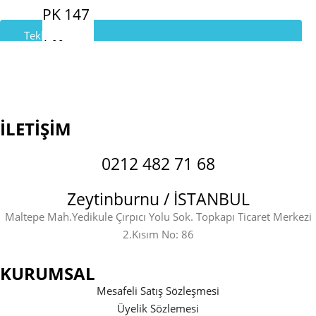
PK 147
Teklif İste
1.00
₺
Whatsapp Destek
İLETİŞİM
0212 482 71 68
Zeytinburnu / İSTANBUL
Maltepe Mah.Yedikule Çırpıcı Yolu Sok. Topkapı Ticaret Merkezi
2.Kısım No: 86
KURUMSAL
Mesafeli Satış Sözleşmesi
Üyelik Sözlemesi