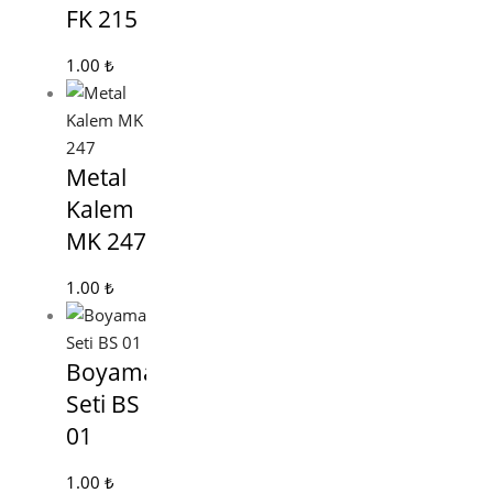
FK 215
1.00
₺
Metal
Kalem
MK 247
1.00
₺
Boyama
Seti BS
01
1.00
₺