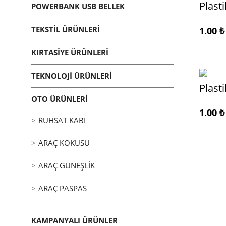
Plast
POWERBANK USB BELLEK
TEKSTIL ÜRÜNLERI
1.00
₺
KIRTASIYE ÜRÜNLERI
TEKNOLOJI ÜRÜNLERI
Plast
OTO ÜRÜNLERI
1.00
₺
RUHSAT KABI
ARAÇ KOKUSU
ARAÇ GÜNEŞLIK
ARAÇ PASPAS
KAMPANYALI ÜRÜNLER