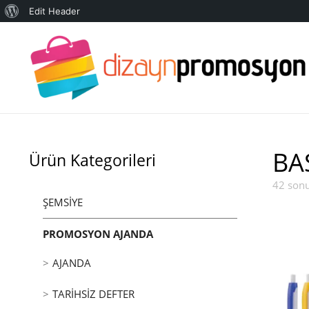
WordPress
Edit Header
Ürün Kategorisi
hakkında
BA
Ürün Kategorileri
42 sonu
ŞEMSIYE
PROMOSYON AJANDA
AJANDA
TARIHSIZ DEFTER