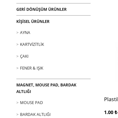
GERI DÖNÜŞÜM ÜRÜNLER
KIŞISEL ÜRÜNLER
AYNA
KARTVIZITLIK
ÇAKI
FENER & IŞIK
MAGNET, MOUSE PAD, BARDAK
ALTLIĞI
Plast
MOUSE PAD
1.00
₺
BARDAK ALTLIĞI