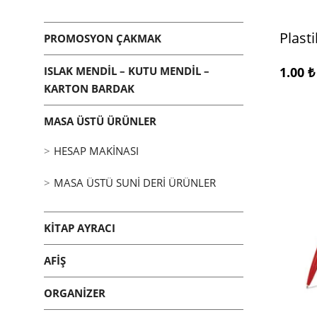
Plast
PROMOSYON ÇAKMAK
ISLAK MENDIL – KUTU MENDIL –
1.00
₺
KARTON BARDAK
MASA ÜSTÜ ÜRÜNLER
HESAP MAKINASI
MASA ÜSTÜ SUNI DERI ÜRÜNLER
KITAP AYRACI
AFIŞ
ORGANIZER