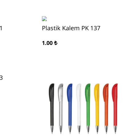
1
Plastik Kalem PK 137
1.00
₺
3