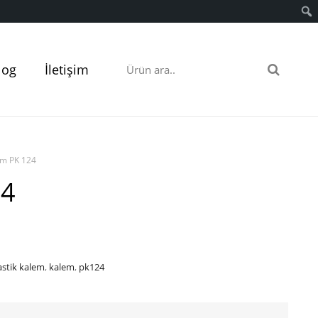
log
İletişim
lem PK 124
24
astik kalem
,
kalem
,
pk124