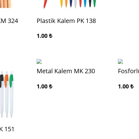
KM 324
Plastik Kalem PK 138
1.00
₺
Metal Kalem MK 230
Fosforl
1.00
₺
1.00
₺
K 151