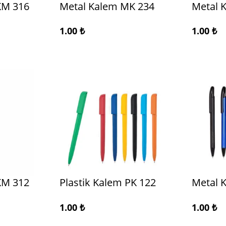
KM 316
Metal Kalem MK 234
Metal 
1.00
₺
1.00
₺
KM 312
Plastik Kalem PK 122
Metal 
1.00
₺
1.00
₺