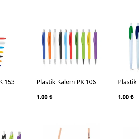
K 153
Plastik Kalem PK 106
Plastik
1.00
₺
1.00
₺