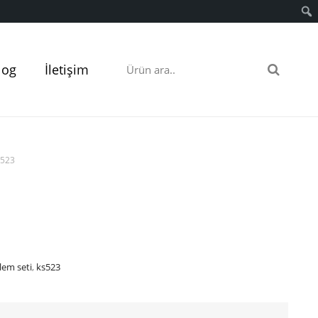
log
İletişim
 523
lem seti
,
ks523