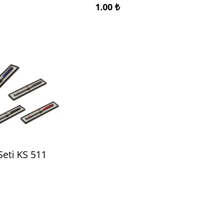
1.00
₺
eti KS 511