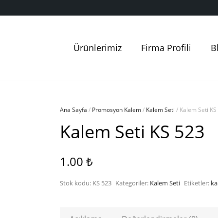
Ürünlerimiz
Firma Profili
B
Ana Sayfa
/
Promosyon Kalem
/
Kalem Seti
/ Kalem Seti KS
Kalem Seti KS 523
1.00
₺
Stok kodu:
KS 523
Kategoriler:
Kalem Seti
Etiketler:
ka