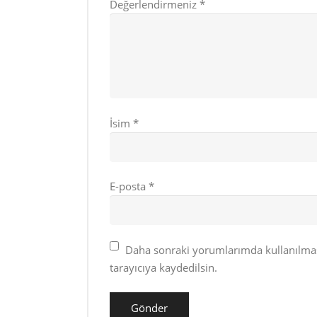
Değerlendirmeniz
*
İsim
*
E-posta
*
Daha sonraki yorumlarımda kullanılması
tarayıcıya kaydedilsin.