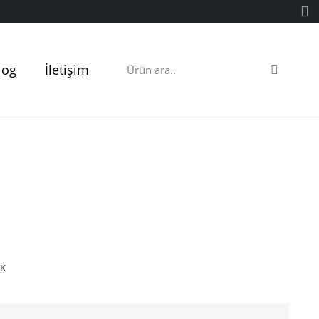
log
İletişim
IK