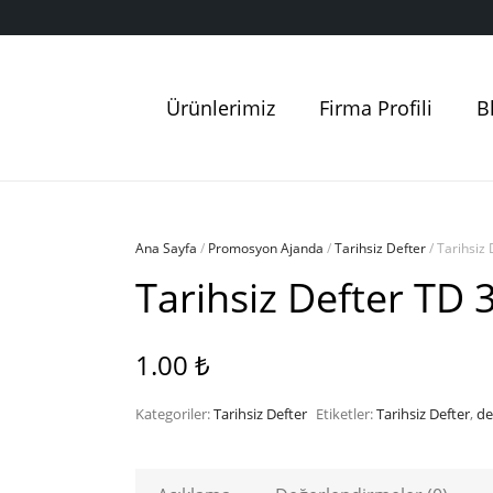
Ürünlerimiz
Firma Profili
B
Ana Sayfa
/
Promosyon Ajanda
/
Tarihsiz Defter
/ Tarihsiz
Tarihsiz Defter TD 
1.00
₺
Kategoriler:
Tarihsiz Defter
Etiketler:
Tarihsiz Defter
,
de