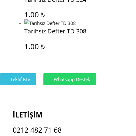
1.00
₺
Tarihsiz Defter TD 308
1.00
₺
Teklif İste
Whatsapp Destek
İLETİŞİM
0212 482 71 68