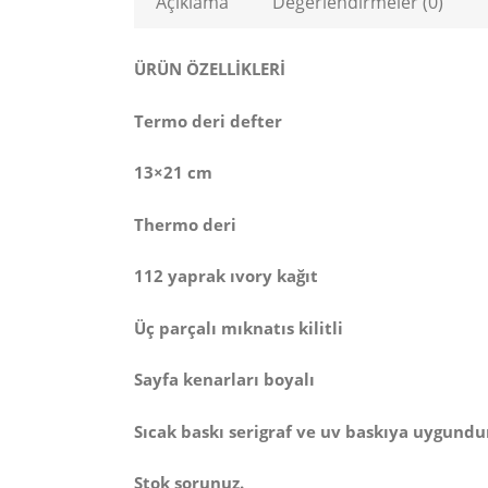
Açıklama
Değerlendirmeler (0)
ÜRÜN ÖZELLİKLERİ
Termo deri defter
13×21 cm
Thermo deri
112 yaprak ıvory kağıt
Üç parçalı mıknatıs kilitli
Sayfa kenarları boyalı
Sıcak baskı serigraf ve uv baskıya uygundu
Stok sorunuz.