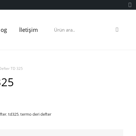
log
İletişim
 Defter TD 325
325
fter
,
td325
,
termo deri defter