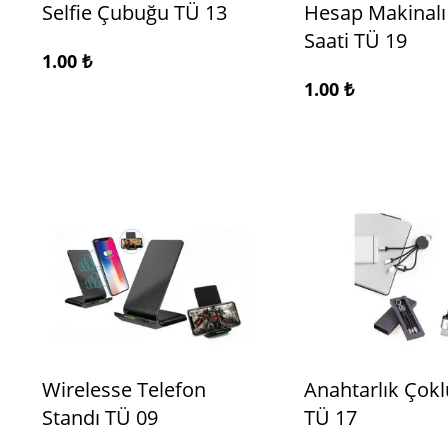
Selfie Çubuğu TÜ 13
Hesap Makinal
Saati TÜ 19
1.00
₺
1.00
₺
Wirelesse Telefon
Anahtarlık Çokl
Standı TÜ 09
TÜ 17