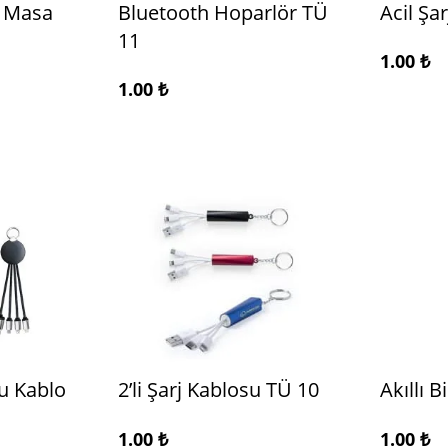
ı Masa
Bluetooth Hoparlör TÜ
Acil Şa
11
1.00
₺
1.00
₺
u Kablo
2’li Şarj Kablosu TÜ 10
Akıllı B
1.00
₺
1.00
₺