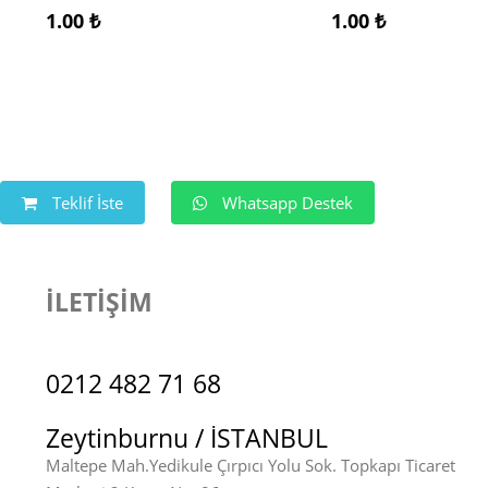
1.00
₺
1.00
₺
Teklif İste
Whatsapp Destek
İLETİŞİM
0212 482 71 68
Zeytinburnu / İSTANBUL
Maltepe Mah.Yedikule Çırpıcı Yolu Sok. Topkapı Ticaret