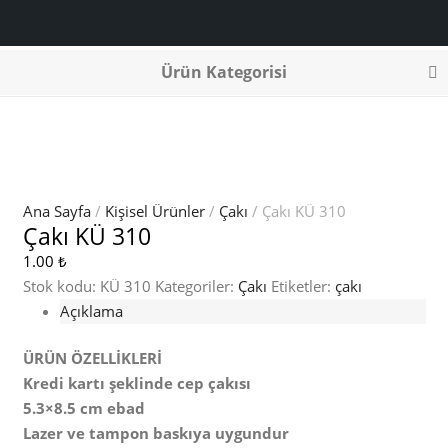
Ürün Kategorisi
Ana Sayfa
/
Kişisel Ürünler
/
Çakı
/ Çakı KÜ 310
Çakı KÜ 310
1.00
₺
Stok kodu:
KÜ 310
Kategoriler:
Çakı
Etiketler:
çakı
Açıklama
ÜRÜN ÖZELLİKLERİ
Kredi kartı şeklinde cep çakısı
5.3×8.5 cm ebad
Lazer ve tampon baskıya uygundur