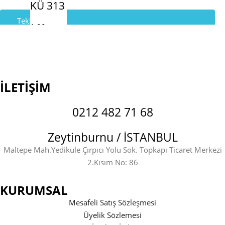
KÜ 313
Teklif İste
1.00
₺
Whatsapp Destek
İLETİŞİM
0212 482 71 68
Zeytinburnu / İSTANBUL
Maltepe Mah.Yedikule Çırpıcı Yolu Sok. Topkapı Ticaret Merkezi
2.Kısım No: 86
KURUMSAL
Mesafeli Satış Sözleşmesi
Üyelik Sözlemesi